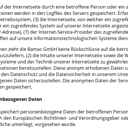
f der Internetseite durch eine betroffene Person oder ein
ionen werden in den Logfiles des Servers gespeichert. Erf
riebssystem, (3) die Internetseite, von welcher ein zugrei
r ein zugreifendes System auf unserer Internetseite angeste
(IP-Adresse), (7) der Internet-Service-Provider des zugreife
iffen auf unsere informationstechnologischen Systeme dien
nen zieht die Bamac GmbH keine Rückschlüsse auf die betr
auszuliefern, (2) die Inhalte unserer Internetseite sowie die
ysteme und der Technik unserer Internetseite zu gewährlei
ormationen bereitzustellen. Diese anonym erhobenen Date
et, den Datenschutz und die Datensicherheit in unserem Unt
genen Daten sicherzustellen. Die anonymen Daten der Serve
n gespeichert.
enbezogenen Daten
 speichert personenbezogene Daten der betroffenen Person 
rch den Europäischen Richtlinien- und Verordnungsgeber od
liche unterliegt, vorgesehen wurde.